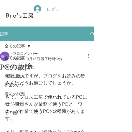
ログイン
Bro's工房
記事
全ての記事
ブロスメンバー
全ての記事
2021年10月15日
読了時間: 2分
PCの故障
Bro's工房のこと
毎日暑いですが、ブログをお読みの皆
お昼ごはん
さんはどうお過ごしでしょうか。
作業のこと
季節の話題
さて、ブロス工房で使われているPCに
イベント
は、職員さんが業務で使うPCと、ワー
カーが作業で使うPCの2種類がありま
その他
す。