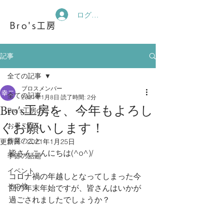
ログイン
Bro's工房
記事
全ての記事
ブロスメンバー
全ての記事
2021年1月8日
読了時間: 2分
Bro's工房を、今年もよろし
Bro's工房のこと
くお願いします！
お昼ごはん
作業のこと
更新日：
2021年1月25日
皆さんこんにちは(^o^)/
季節の話題
イベント
コロナ禍の年越しとなってしまった今
その他
回の年末年始ですが、皆さんはいかが
過ごされましたでしょうか？