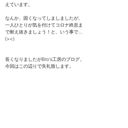
えています。
なんか、固くなってしましましたが、
一人ひとりが気を付けてコロナ終息ま
で耐え抜きましょう！と、いう事で…
(><)
長くなりましたがBro's工房のブログ、
今回はこの辺りで失礼致します。
今回の更新担当は、たくちゃんでした
(〃・・〃)
今年もBro's工房をよろしくお願い致し
ますm(_ _)m
季節の話題