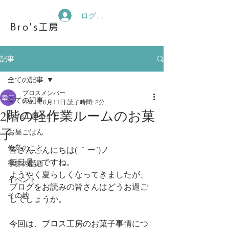
ログイン
Bro's工房
記事
全ての記事
ブロスメンバー
全ての記事
2021年6月11日
読了時間: 2分
2階の軽作業ルームのお菓
Bro's工房のこと
子
お昼ごはん
作業のこと
皆さんこんにちは( ｀ー´)ノ
毎日暑いですね。
季節の話題
ようやく夏らしくなってきましたが、
イベント
ブログをお読みの皆さんはどうお過ご
その他
しでしょうか。
今回は、ブロス工房のお菓子事情につ