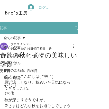
ログイン
Bro's工房
記事
全ての記事
ブロスメンバー
全ての記事
2020年10月16日
読了時間: 1分
食欲の秋と煮物の美味しい
Bro's工房のこと
季節
お昼ごはん
作業のこと
更新日：
2021年1月25日
皆さま、こんにちは( *´艸｀)
季節の話題
最近涼しくなり、秋めいた天気になっ
イベント
てきましたね。
その他
秋が深まりそうですが、
皆さまはどんな秋をお過ごしでしょう