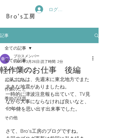
ログイン
Bro's工房
記事
全ての記事
ブロスメンバー
全ての記事
2021年3月26日
読了時間: 2分
軽作業のお仕事 後編
Bro's工房のこと
こんにちは、先週末に東北地方でまた
お昼ごはん
大きな地震がありましたね。
作業のこと
一時的に津波注意報も出ていて、TV見
季節の話題
ながら大事にならなければ良いなと、
イベント
10年前を思い出す出来事でした。
その他
さて、Bro's工房のブログですね。