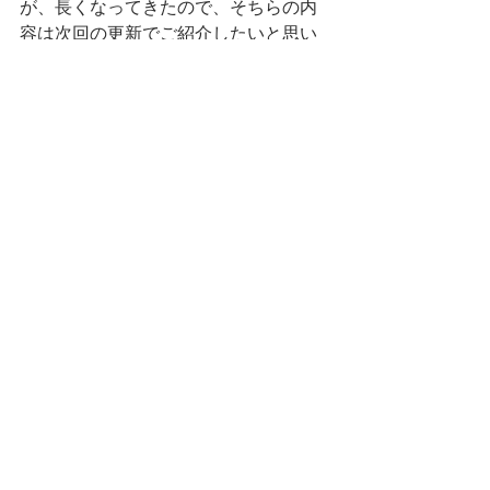
が、長くなってきたので、そちらの内
容は次回の更新でご紹介したいと思い
ます！
みなさん体調等崩されないようにされ
てくださいね。
それでは、今回はこの辺りで。
今回の更新はたくちゃんでした。。。
Bro's工房のこと
作業のこと