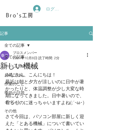
ログイン
Bro's工房
記事
全ての記事
ブロスメンバー
全ての記事
2021年10月8日
読了時間: 2分
新しい機械
Bro's工房のこと
みなさん、こんにちは！
お昼ごはん
最近は朝と夕方が涼しいのに日中が暑
作業のこと
かったりと、体温調整が少し大変な時
季節の話題
期になってきました。日中暑いので、
イベント
着るものに迷っちゃいますよね(;´･ω･)
その他
さて今回は、パソコン部屋に新しく迎
えた「とある機械」について書いてい