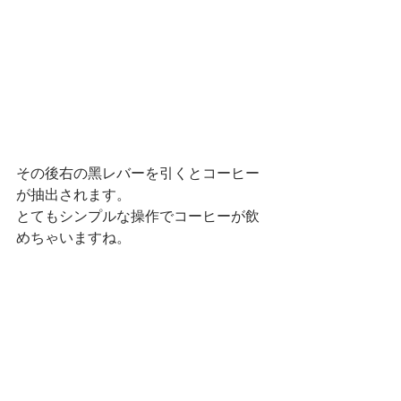
その後右の黑レバーを引くとコーヒー
が抽出されます。
とてもシンプルな操作でコーヒーが飲
めちゃいますね。
旧バリスタが故障してから使えなかっ
た期間がありましたが、それを取り戻
すかのようにパソコンルームの新バリ
スタは活躍してくれています。作業後
の「ほっと一息」に、とても重要な役
割を担ってくれる機械ですね！