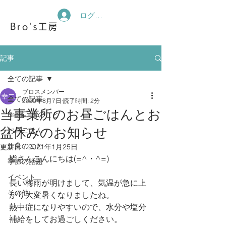
ログイン
Bro's工房
記事
全ての記事
ブロスメンバー
全ての記事
2020年8月7日
読了時間: 2分
当事業所のお昼ごはんとお
Bro's工房のこと
盆休みのお知らせ
お昼ごはん
作業のこと
更新日：
2021年1月25日
皆さんこんにちは(=^・^=)
季節の話題
イベント
長い梅雨が明けまして、気温が急に上
その他
がり大変暑くなりましたね。
熱中症になりやすいので、水分や塩分
補給をしてお過ごしください。