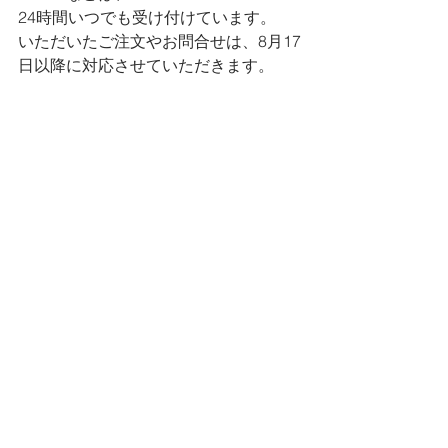
24時間いつでも受け付けています。
いただいたご注文やお問合せは、8月17
日以降に対応させていただきます。
今回の連休は新型コロナの流行もあ
り、
旅行などの行楽を考えていらっしゃる
皆さまにとっては大変ですが、
どうか良いおやすみを過ごしてくださ
い。
本日のブログはめみが担当しました。
Bro's工房のこと
お昼ごはん