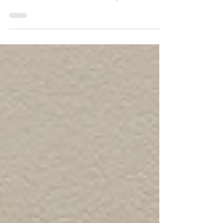
皆さん、こんにちは！ オリンピック2020も後半に
入り、盛り上がりを見せていますね。 今回はBro's
工房でのお昼について、載せていきたいと思いま
す。 今週のメニューです。 8月3日のメニューはあ
んかけ白身フライ、なすの味噌漬け、スイカ、吸
い物です。...